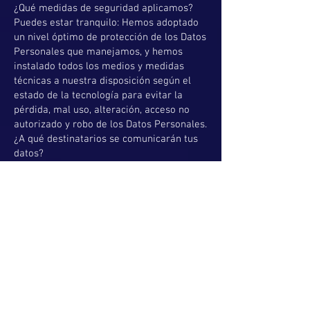
¿Qué medidas de seguridad aplicamos?
Puedes estar tranquilo: Hemos adoptado
un nivel óptimo de protección de los Datos
Personales que manejamos, y hemos
instalado todos los medios y medidas
técnicas a nuestra disposición según el
estado de la tecnología para evitar la
pérdida, mal uso, alteración, acceso no
autorizado y robo de los Datos Personales.
¿A qué destinatarios se comunicarán tus
datos?
Tus datos no se cederán a terceros, salvo
obligación legal. En concreto se
comunicarán a la Agencia Estatal de la
Administración Tributaria y a bancos y
entidades financieras para el cobro del
servicio prestado o producto adquirido
Como a los encargados del tratamiento
necesarios para la ejecución del acuerdo.
En caso de compra o pago, si eliges
alguna aplicación, web, plataforma, tarjeta